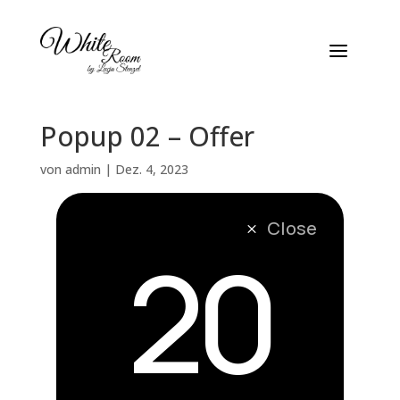
Popup 02 – Offer
von
admin
|
Dez. 4, 2023
Close
M
20